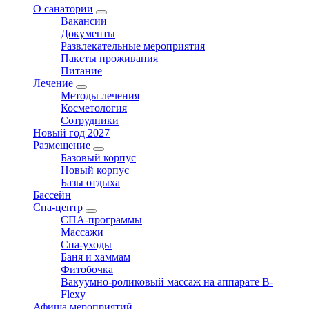
О санатории
expand
Вакансии
child
Документы
menu
Развлекательные мероприятия
Пакеты проживания
Питание
Лечение
expand
Методы лечения
child
Косметология
menu
Сотрудники
Новый год 2027
Размещение
expand
Базовый корпус
child
Новый корпус
menu
Базы отдыха
Бассейн
Спа-центр
expand
СПА-программы
child
Массажи
menu
Спа-уходы
Баня и хаммам
Фитобочка
Вакуумно-роликовый массаж на аппарате B-
Flexy
Афиша мероприятий