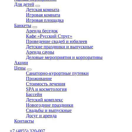
Для детей
expand
Детская комната
child
Игровая комната
menu
Игровая площадка
Банкеты
expand
Аренда беседок
child
Кафе «Русский Струг»
menu
Проведение свадеб и юбилеев
Детские праздники и выпускные
Аренда сауны
Деловые мероприятия и корпоративы
Акции
Цены
expand
Санаторно-курортные путевки
child
Проживание
menu
Стоимость лечения
SPA и косметология
Бассейн
Детский комплекс
Новогодние праздники
Свадьбы и выпускные
Досуг и аренда
Контакты
+7 (4855) 320-007