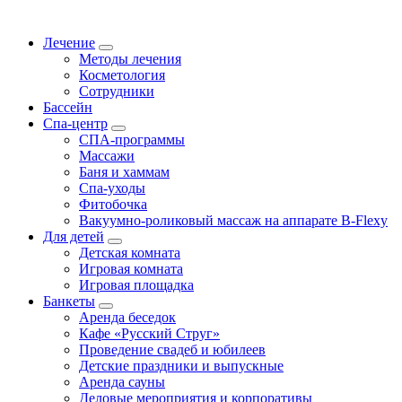
Лечение
expand
Методы лечения
child
Косметология
menu
Сотрудники
Бассейн
Спа-центр
expand
СПА-программы
child
Массажи
menu
Баня и хаммам
Спа-уходы
Фитобочка
Вакуумно-роликовый массаж на аппарате B-Flexy
Для детей
expand
Детская комната
child
Игровая комната
menu
Игровая площадка
Банкеты
expand
Аренда беседок
child
Кафе «Русский Струг»
menu
Проведение свадеб и юбилеев
Детские праздники и выпускные
Аренда сауны
Деловые мероприятия и корпоративы